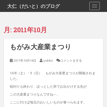
S
大仁（だいと）のブログ
TOGGLE
k
i
p
t
月:
2011年10月
o
m
a
もがみ大産業まつり
i
n
c
2011年10月14日
yukiko
コメントをする
o
n
10/8（土）・9（日） もがみ大産業まつりが開催されま
t
した。
e
n
稲刈りも終わり、ほっとした所でお出かけする先が
t
この大産業まつりなんですね～。
ここに行けば地元のおいしいものが食べられます。