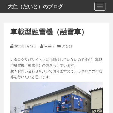
S
大仁（だいと）のブログ
TOGGLE
k
i
p
t
車載型融雪機（融雪車）
o
m
a
2020年3月12日
admin
未分類
i
n
カタログ及びサイト上に掲載はしていないのですが、車載
c
型融雪機（融雪車）の製造もしています。
o
度々お問い合わせを頂いておりますので、カタログの作成
n
等を行いたいと思います。
t
e
n
t