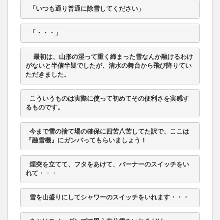
 「いつも通り普通に除雪してください」
 「・・・」
 最初は、山形の湿って重く締まった雪なんか融けるわけ
がないと半信半疑でしたが、清水の舞台から飛び降りてい
ただきました。
 こういうものは実際に使って初めてその便利さを実感す
るものです。
 今まで雪の捨て場の確保に四苦八苦してた訳で、ここは
『融雪機』にガンバってもらいましょう！
 煙突を立てて、フタをあけて、バーナーのスイッチをい
れて
・・・
 雪を山盛りにしてシャワーのスイッチをいれます・・・