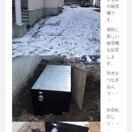
の融雪
機で
す。
掘削し
新しい
融雪機
を設置
しま
す。
排水を
つなぎ
込ん
で・・
・
砕石転
圧し
て・・
・