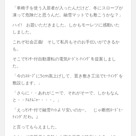
「車椅子を使う入居者が入ったんだけど、冬にスロープが
凍って危険だと思うんだ。融雪マットでも敷こうかな？」
ハイ! お題いただきました。しかもモーレツに感動いた
しました。
これぞ社会正義! そして私共もそのお手伝いができるか
も。
そこでｾﾝｻｰ付自動運転の電気ﾛｰﾄﾞﾋ-ﾃｨﾝｸﾞを提案しまし
た。
「今のｽﾛｰﾌﾟに5cm嵩上げして、置き敷き工法でﾋｰﾃｨﾝｸﾞを
敷設します。」
「さらに・・あれがこーで、それがそーで、しかもなん
と・・ﾅﾑﾅﾑﾆｬｰ・・・。」
「えっｾﾝｻｰ付で融雪ﾏｯﾄより安いのかｰ。 じゃ断然ﾛｰﾄﾞﾋｰ
ﾃｨﾝｸﾞだわ。」
と言ってもらえました。