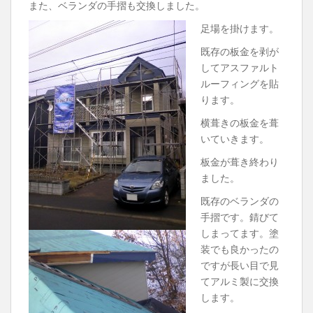
また、ベランダの手摺も交換しました。
足場を掛けます。
既存の板金を剥が
してアスファルト
ルーフィングを貼
ります。
横葺きの板金を葺
いていきます。
板金が葺き終わり
ました。
既存のベランダの
手摺です。錆びて
しまってます。塗
装でも良かったの
ですが長い目で見
てアルミ製に交換
します。