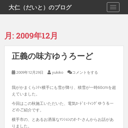
S
大仁（だいと）のブログ
TOGGLE
k
i
p
t
月:
2009年12月
o
m
a
正義の味方ゆうろーど
i
n
c
2009年12月29日
yukiko
コメントをする
o
n
我がかまくらｼﾃｨ横手にも雪が降り、積雪が一時60cmを超
t
えていました。
e
n
今回はこの秋施工いただいた、電気ﾛｰﾄﾞﾋｰﾃｨﾝｸﾞゆうろー
t
どのご紹介です。
横手市の、とあるお洒落なﾏﾝｼｮﾝのｵｰﾅｰさんからお話があ
りました。