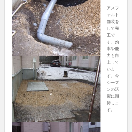
アスフ
ァルト
舗装を
して完
工で
す。効
率や能
力も向
上して
いま
す。今
シーズ
ンの活
躍に期
待しま
す。