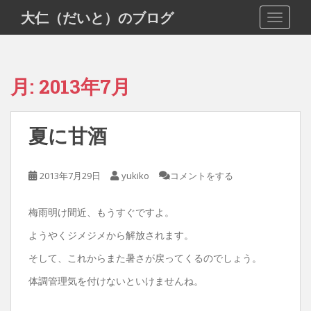
S
大仁（だいと）のブログ
TOGGLE
k
i
p
t
月:
2013年7月
o
m
a
夏に甘酒
i
n
c
2013年7月29日
yukiko
コメントをする
o
n
梅雨明け間近、もうすぐですよ。
t
e
ようやくジメジメから解放されます。
n
そして、これからまた暑さが戻ってくるのでしょう。
t
体調管理気を付けないといけませんね。