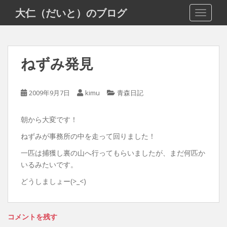
S
大仁（だいと）のブログ
TOGGLE
k
i
p
t
ねずみ発見
o
m
a
2009年9月7日
kimu
青森日記
i
n
朝から大変です！
c
o
ねずみが事務所の中を走って回りました！
n
一匹は捕獲し裏の山へ行ってもらいましたが、まだ何匹か
t
いるみたいです。
e
n
どうしましょー(>_<)
t
コメントを残す