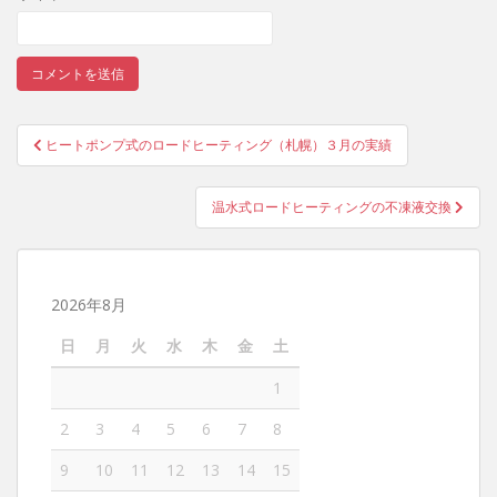
ヒートポンプ式のロードヒーティング（札幌）３月の実績
投稿ナビゲーション
温水式ロードヒーティングの不凍液交換
2026年8月
日
月
火
水
木
金
土
1
2
3
4
5
6
7
8
9
10
11
12
13
14
15