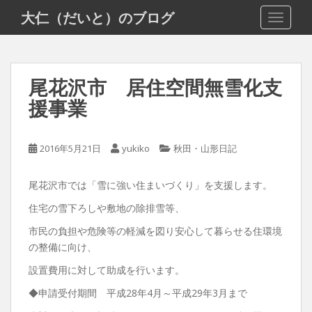
S
大仁（だいと）のブログ
TOGGLE
k
i
p
t
尾花沢市 居住空間無雪化支
o
援事業
m
a
i
2016年5月21日
yukiko
秋田・山形日記
n
c
o
尾花沢市では「雪に強い住まいづくり」を支援します。
n
住宅の雪下ろしや敷地の除排雪等、
t
市民の負担や危険等の軽減を図り安心して暮らせる住環境
e
の整備に向け、
n
t
設置費用に対して助成を行います。
◆申請受付期間 平成28年4月～平成29年3月まで