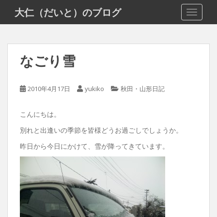
S
大仁（だいと）のブログ
TOGGLE
k
i
p
t
なごり雪
o
m
a
2010年4月17日
yukiko
秋田・山形日記
i
n
こんにちは。
c
o
別れと出逢いの季節を皆様どうお過ごしでしょうか。
n
昨日から今日にかけて、雪が降ってきています。
t
e
n
t